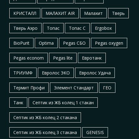
КРИСТАЛЛ
МАЛАХИТ AIR
Малахит
Тверь
Тверь Аэро
Топас
Топас С
Ergobox
BioPurit
Optima
Pegas СБО
Pegas oxygen
Pegas econom
Pegas lite
Евротанк
ТРИУМФ
Евролос ЭКО
Евролос Удача
Термит Профи
Элемент Стандарт
ГЕО
Танк
Септик из ЖБ колец 1 стакан
Септик из ЖБ колец 2 стакана
Септик из ЖБ колец 3 стакана
GENESIS