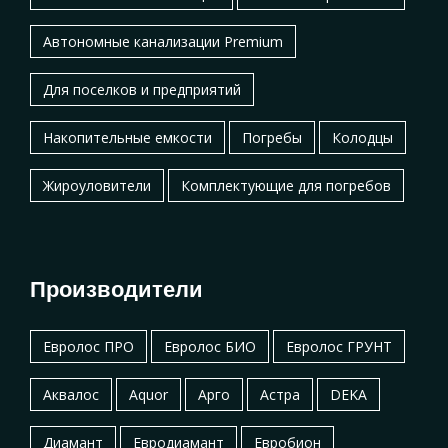
Автономные канализации Premium
Для поселков и предприятий
Накопительные емкости
Погребы
Колодцы
Жироуловители
Комплектующие для погребов
Производители
Евролос ПРО
Евролос БИО
Евролос ГРУНТ
Аквалос
Aquor
Арго
Астра
DEKA
Диамант
Евродиамант
Евробион