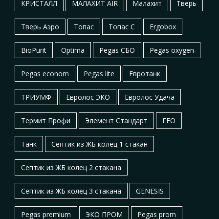
КРИСТАЛЛ
МАЛАХИТ AIR
Малахит
Тверь
Тверь Аэро
Топас
Топас С
Ergobox
BioPurit
Optima
Pegas СБО
Pegas oxygen
Pegas econom
Pegas lite
Евротанк
ТРИУМФ
Евролос ЭКО
Евролос Удача
Термит Профи
Элемент Стандарт
ГЕО
Танк
Септик из ЖБ колец 1 стакан
Септик из ЖБ колец 2 стакана
Септик из ЖБ колец 3 стакана
GENESIS
Pegas premium
ЭКО ПРОМ
Pegas prom