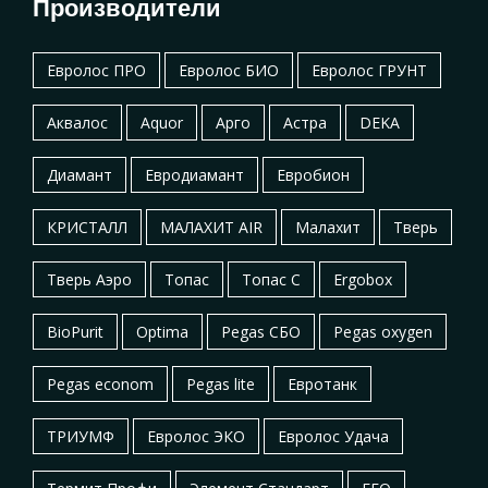
Производители
Евролос ПРО
Евролос БИО
Евролос ГРУНТ
Аквалос
Aquor
Арго
Астра
DEKA
Диамант
Евродиамант
Евробион
КРИСТАЛЛ
МАЛАХИТ AIR
Малахит
Тверь
Тверь Аэро
Топас
Топас С
Ergobox
BioPurit
Optima
Pegas СБО
Pegas oxygen
Pegas econom
Pegas lite
Евротанк
ТРИУМФ
Евролос ЭКО
Евролос Удача