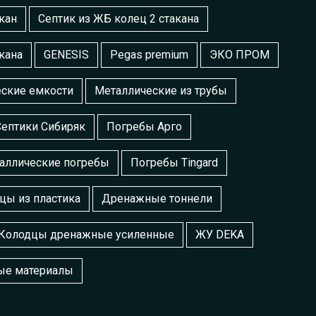
кан
Септик из ЖБ колец 2 стакана
кана
GENESIS
Pegas premium
ЭКО ПРОМ
ские емкости
Металлические из трубы
Септики Сибиряк
Погребы Арго
аллические погребы
Погребы Tingard
цы из пластика
Дренажные тоннели
Колодцы дренажные усиленные
ЖУ DEKA
ые материалы