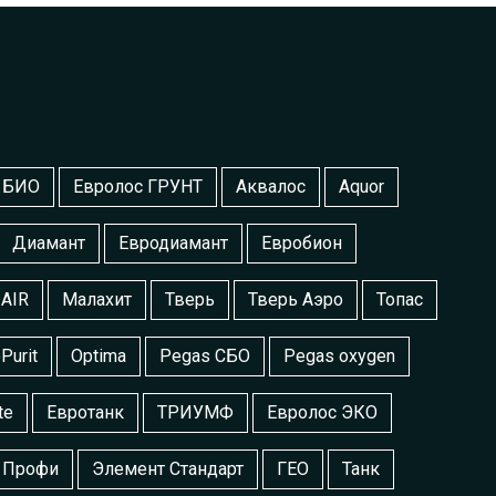
 БИО
Евролос ГРУНТ
Аквалос
Aquor
Диамант
Евродиамант
Евробион
AIR
Малахит
Тверь
Тверь Аэро
Топас
Purit
Optima
Pegas СБО
Pegas oxygen
te
Евротанк
ТРИУМФ
Евролос ЭКО
 Профи
Элемент Стандарт
ГЕО
Танк