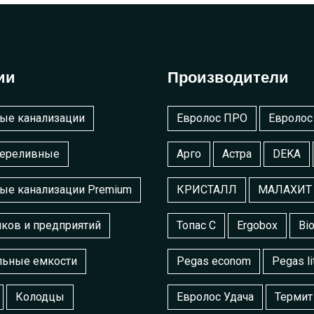
ии
Производители
ые канализации
Евролос ПРО
Евролос
переливные
Арго
Астра
DEKA
ые канализации Premium
КРИСТАЛЛ
МАЛАХИТ 
ков и предприятий
Топас С
Ergobox
Bio
льные емкости
Pegas econom
Pegas li
Колодцы
Евролос Удача
Термит