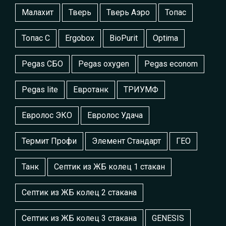
Малахит
Тверь
Тверь Аэро
Топас
Топас С
Ergobox
BioPurit
Optima
Pegas СБО
Pegas oxygen
Pegas econom
Pegas lite
Евротанк
ТРИУМФ
Евролос ЭКО
Евролос Удача
Термит Профи
Элемент Стандарт
ГЕО
Танк
Септик из ЖБ колец 1 стакан
Септик из ЖБ колец 2 стакана
Септик из ЖБ колец 3 стакана
GENESIS