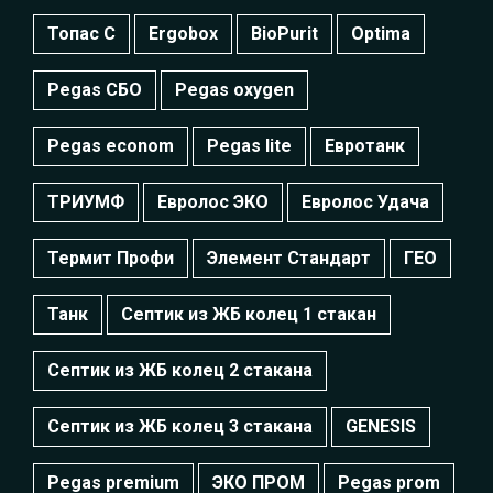
Топас С
Ergobox
BioPurit
Optima
Pegas СБО
Pegas oxygen
Pegas econom
Pegas lite
Евротанк
ТРИУМФ
Евролос ЭКО
Евролос Удача
Термит Профи
Элемент Стандарт
ГЕО
Танк
Септик из ЖБ колец 1 стакан
Септик из ЖБ колец 2 стакана
Септик из ЖБ колец 3 стакана
GENESIS
Pegas premium
ЭКО ПРОМ
Pegas prom