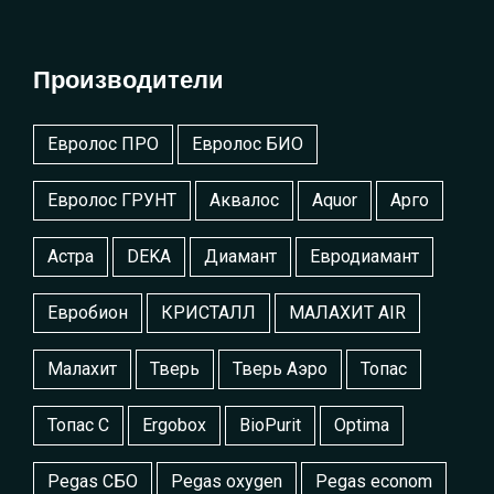
Производители
Евролос ПРО
Евролос БИО
Евролос ГРУНТ
Аквалос
Aquor
Арго
Астра
DEKA
Диамант
Евродиамант
Евробион
КРИСТАЛЛ
МАЛАХИТ AIR
Малахит
Тверь
Тверь Аэро
Топас
Топас С
Ergobox
BioPurit
Optima
Pegas СБО
Pegas oxygen
Pegas econom